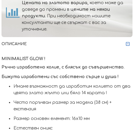
Цената на златото варира,
което може да
доведе до промени в
цените на някои
продукти.
При необходимост нашите
консултанти ще се свържат с вас за
уточнение.
ОПИСАНИЕ
MINIMALIST GLOW !
Ръчно изработено колие, с блясък до съвършенство.
Бижута изработени със собствено сърце и душа !
Имаме възможност да изработим кoлието от два
цвята злато жълто или бяло 14 карата !
Често поръчван размер за модела (38 см) +
екстензия
Размер основен елемент: 16x10 мм
Естествен оникс