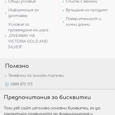
Общи условия
Списък с желани
Информация за
Връщане на продукт
доставка
Поверителност и
Условия за
лични данни
провеждане на игра
„GIVEAWAY НА
VICTORIA GOLD AND
SILVER“
Полезно
Телефони за онлайн поръчки:
0888 870 173
0888 806 144
Предпочитания за бисквитки
Всички контакти
Този уеб сайт използва основни бисквитки, за да
Специални предложения
гарантира правилното му функциониране и