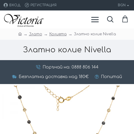
ВХОД
РЕГИСТРАЦИЯ
BGN
Злато
Колиета
Златно колие Nivella
Златно колие Nivella
Поръчай на: 0888 806 144
Безплатна доставка над 180€
Попитай