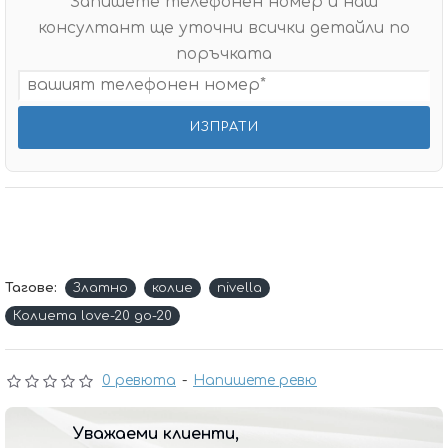
Запишете телефонен номер и наш
консултант ще уточни всички детайли по
поръчката
Тагове:
Златно
колие
nivella
Колиета love-20 до-20
0 ревюта
-
Напишете ревю
Уважаеми клиенти,