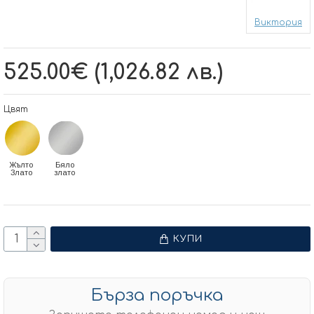
Виктория
525.00€ (1,026.82 лв.)
Цвят
Жълто
Бяло
Злато
злато
КУПИ
Бърза поръчка