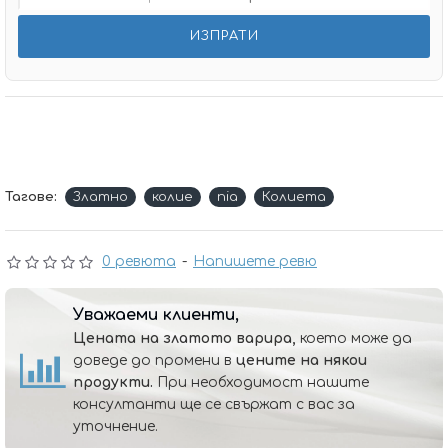
Тагове:
Златно
колие
nia
Колиета
0 ревюта
-
Напишете ревю
Уважаеми клиенти,
Цената на златото варира,
което може да
доведе до промени в
цените на някои
продукти.
При необходимост нашите
консултанти ще се свържат с вас за
уточнение.