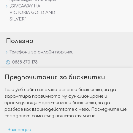
„GIVEAWAY НА
VICTORIA GOLD AND
SILVER“
Полезно
Телефони за онлайн поръчки:
0888 870 173
0888 806 144
Предпочитания за бисквитки
Всички контакти
Този уеб сайт използва основни бисквитки, за да
Специални предложения
гарантира правилното му функциониране и
Защо да изберете Victoria Gold&Silver?
проследяващи маркетингови бисквитки, за да
разбере как взаимодействате с него. Последните ще
Как да изберем годежен пръстен?
се задават само след вашето съгласие.
Виж опции