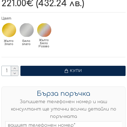
221.00€ (432.24 лв.)
Цвят
Жълто
Жълто
Бяло
Бяло
Злато
злато
Розово
КУПИ
Бърза поръчка
Запишете телефонен номер и наш
консултант ще уточни всички детайли по
поръчката