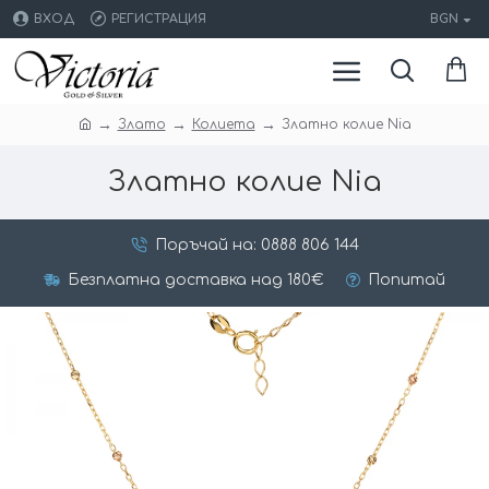
ВХОД
РЕГИСТРАЦИЯ
BGN
Злато
Колиета
Златно колие Nia
Златно колие Nia
Поръчай на: 0888 806 144
Безплатна доставка над 180€
Попитай