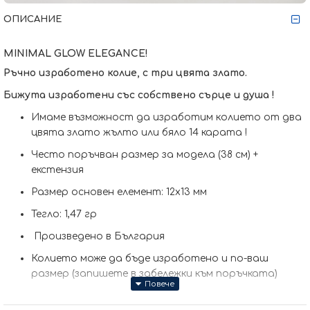
ОПИСАНИЕ
MINIMAL GLOW ELEGANCE!
Ръчно изработено колие, с три цвята злато.
Бижута изработени със собствено сърце и душа !
Имаме възможност да изработим кoлието от два
цвята злато жълто или бяло 14 карата !
Често поръчван размер за модела (38 см) +
екстензия
Размер основен елемент: 12x13 мм
Тегло: 1,47 гр
Произведено в България
Колието може да бъде изработено и по-ваш
размер (запишете в забележки към поръчката)
Сертификат за качество и произход !
Гаранция от