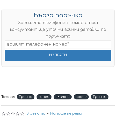
Бърза поръчка
Запишете телефонен номер и наш
консултант ще уточни всички детайли по
поръчката
Тагове:
Гривна
конец
златно
краче
Гривни
0 ревюта
-
Напишете ревю