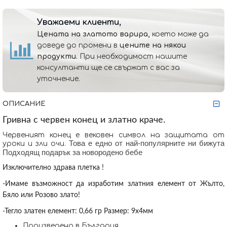
Уважаеми клиенти,
Цената на златото варира,
което може да
доведе до промени в
цените на някои
продукти.
При необходимост нашите
консултанти ще се свържат с вас за
уточнение.
ОПИСАНИЕ
Гривна с червен конец и златно краче.
Червеният конец е вековен символ на защитата от
Това е едно от най-популярните ни бижута
уроки и зли очи.
Подходящ подарък за новородено бебе
Изключително здрава плетка !
-Имаме възможност да изработим златния елемент от Жълто,
Бяло или Розово злато!
-Тегло златен елемент: 0,66 гр Размер: 9х4мм
Произведено в България