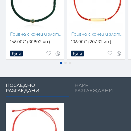
Гривна с конец и златен елемент кръст
Гривна с конец и златна плочка за гравиране
158.00€ (309.02 лв.)
106.00€ (207.32 лв.)
Купи
Купи
ПОСЛЕДНО
НАЙ-
РАЗГЛЕДАНИ
РАЗГЛЕЖДАНИ