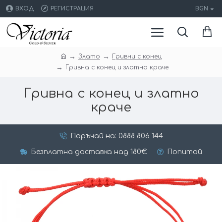
ВХОД
РЕГИСТРАЦИЯ
BGN
Злато
Гривни с конец
Гривна с конец и златно краче
Гривна с конец и златно
краче
Поръчай на: 0888 806 144
Безплатна доставка над 180€
Попитай