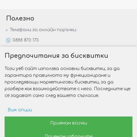
Полезно
Телефони за онлайн поръчки:
0888 870 173
0888 806 144
Предпочитания за бисквитки
Всички контакти
Този уеб сайт използва основни бисквитки, за да
Специални предложения
гарантира правилното му функциониране и
Защо да изберете Victoria Gold&Silver?
проследяващи маркетингови бисквитки, за да
разбере как взаимодействате с него. Последните ще
Как да изберем годежен пръстен?
се задават само след вашето съгласие.
Виж опции
Copyright © 2026 Victoria Gold&Silver
Рекламни предпочитания
Приемам всички
Изработка на сайт от Web R Solution®
Приемам избраните
Данни за потребление