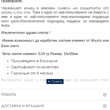
гравиране.
Червеният конец е вековен символ на защитата от
Това е едно от най-популярните ни бижута с
уроки и зли очи.
име и един от най-популярните персонализирани подаръци
като цяло.Изключително подходящ подарък за новородено
бебе
Изключително здрава плетка !
-Имаме възможност да изработим златния елемент от Жълто или
Бяло злато
-Тегло златен елемент: 0,54 гр Размер: 16х50мм
Произведено в България
Сертификат за качество
Гаранция от 6 месеца
Kрайната цена и теглото може да варират тъй
като нашите продукти се изработват ръчно +/- 10%
според размера на изделието. При онлайн поръчка,
РЕВЮТА
ще се свържем с Вас, за да уточним всички
характеристики и изисквания за изработката.
ДОСТАВКА И ВРЪЩАНЕ