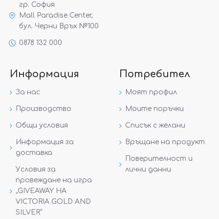
гр. София
Mall Paradise Center,
бул. Черни Връх №100
0878 132 000
Информация
Потребител
За нас
Моят профил
Производство
Моите поръчки
Общи условия
Списък с желани
Информация за
Връщане на продукт
доставка
Поверителност и
Условия за
лични данни
провеждане на игра
„GIVEAWAY НА
VICTORIA GOLD AND
SILVER“