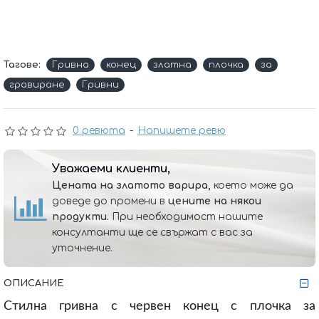
Тагове:
Гривна
конец
златна
плочка
за
гравиране
Гривни
0 ревюта
-
Напишете ревю
Уважаеми клиенти,
Цената на златото варира,
което може да
доведе до промени в
цените на някои
продукти.
При необходимост нашите
консултанти ще се свържат с вас за
уточнение.
ОПИСАНИЕ
Стилна гривна с червен конец с плочка за