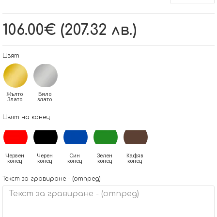
106.00€ (207.32 лв.)
Цвят
Жълто
Бяло
Злато
злато
Цвят на конец
Червен
Черен
Син
Зелен
Кафяв
конец
конец
конец
конец
конец
Текст за гравиране - (отпред)